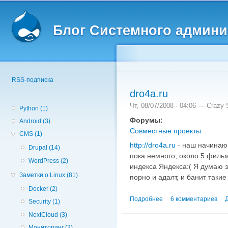
Вторичное меню
Пе
о
Блог Системного админи
с
RSS-подписка
dro4a.ru
Чт, 08/07/2008 - 04:06 —
Crazy S
Python (1)
Форумы:
Android (3)
Совместные проекты
CMS (1)
http://dro4a.ru
- наш начинаю
Drupal (14)
пока немного, около 5 фильм
WordPress (2)
индекса Яндекса:( Я думаю э
Заметки о Linux (81)
порно и адалт, и банит такие
Docker (2)
Подробнее
о dro4a.ru
6 комментариев
Security (1)
NextCloud (3)
Мониторинг (3)