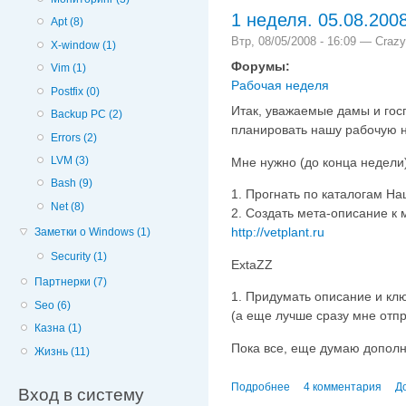
1 неделя. 05.08.2008
Apt (8)
Втр, 08/05/2008 - 16:09 —
Crazy
X-window (1)
Форумы:
Vim (1)
Рабочая неделя
Postfix (0)
Итак, уважаемые дамы и гос
Backup PC (2)
планировать нашу рабочую н
Errors (2)
LVM (3)
Мне нужно (до конца недели)
Bash (9)
1. Прогнать по каталогам Н
Net (8)
2. Создать мета-описание к
http://vetplant.ru
Заметки о Windows (1)
Security (1)
ExtaZZ
Партнерки (7)
1. Придумать описание и клю
Seo (6)
(а еще лучше сразу мне отпра
Казна (1)
Пока все, еще думаю дополн
Жизнь (11)
Подробнее
о 1 неделя. 05.08.2008
4 комментария
Д
Вход в систему