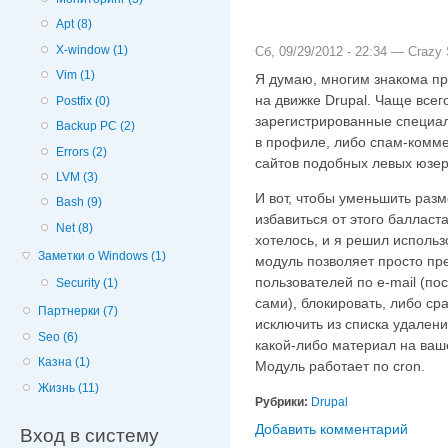
Apt (8)
X-window (1)
Сб, 09/29/2012 - 22:34 —
Crazy 
Vim (1)
Я думаю, многим знакома пр
на движке Drupal. Чаще всег
Postfix (0)
зарегистрированные специал
Backup PC (2)
в профиле, либо спам-комме
Errors (2)
сайтов подобных левых юзер
LVM (3)
И вот, чтобы уменьшить раз
Bash (9)
избавиться от этого балласт
Net (8)
хотелось, и я решил исполь
Заметки о Windows (1)
модуль позволяет просто пр
пользователей по e-mail (п
Security (1)
сами), блокировать, либо ср
Партнерки (7)
исключить из списка удалени
Seo (6)
какой-либо материал на ваш
Казна (1)
Модуль работает по cron.
Жизнь (11)
Рубрики:
Drupal
Добавить комментарий
Вход в систему