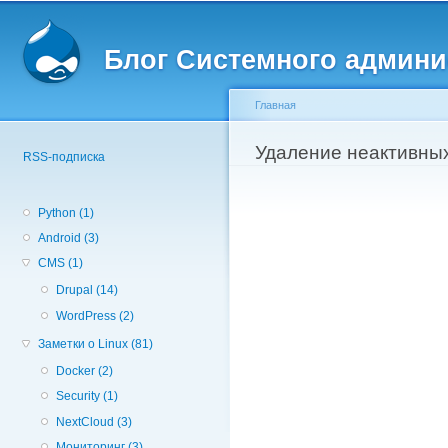
Вторичное меню
Пе
о
Блог Системного админи
с
Главная
Вы здесь
Удаление неактивных
RSS-подписка
Python (1)
Android (3)
CMS (1)
Drupal (14)
WordPress (2)
Заметки о Linux (81)
Docker (2)
Security (1)
NextCloud (3)
Мониторинг (3)