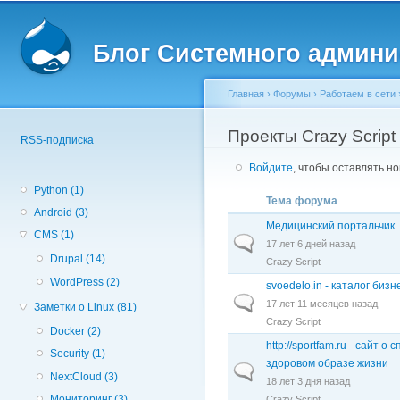
Вторичное меню
Пе
о
Блог Системного админи
с
Главная
›
Форумы
›
Работаем в сети
Вы здесь
Проекты Crazy Script
RSS-подписка
Войдите
, чтобы оставлять н
Python (1)
Тема форума
Android (3)
Медицинский портальчик
CMS (1)
Обычная тема
17 лет 6 дней назад
Drupal (14)
Crazy Script
WordPress (2)
svoedelo.in - каталог биз
Обычная тема
17 лет 11 месяцев назад
Заметки о Linux (81)
Crazy Script
Docker (2)
http://sportfam.ru - сайт о 
Security (1)
здоровом образе жизни
Обычная тема
NextCloud (3)
18 лет 3 дня назад
Мониторинг (3)
Crazy Script