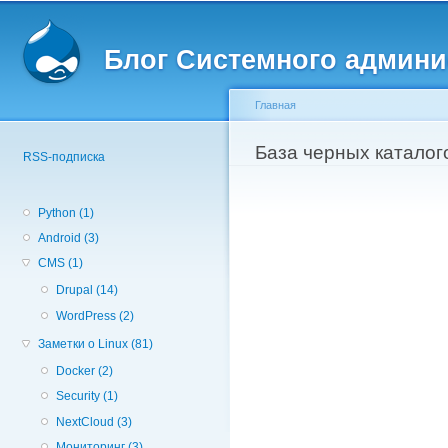
Вторичное меню
Пе
о
Блог Системного админи
с
Главная
Вы здесь
База черных каталого
RSS-подписка
Python (1)
Android (3)
CMS (1)
Drupal (14)
WordPress (2)
Заметки о Linux (81)
Docker (2)
Security (1)
NextCloud (3)
Мониторинг (3)