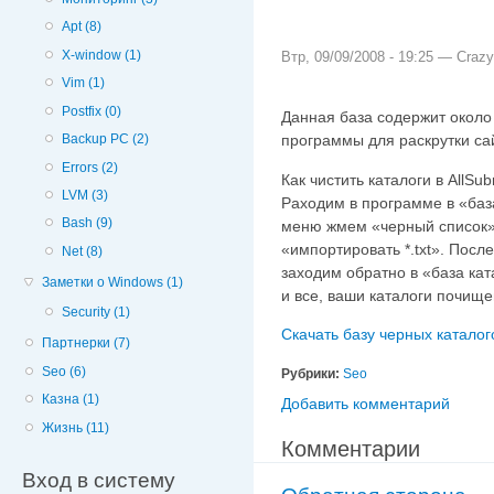
Apt (8)
X-window (1)
Втр, 09/09/2008 - 19:25 —
Crazy
Vim (1)
Postfix (0)
Данная база содержит около
программы для раскрутки сайт
Backup PC (2)
Errors (2)
Как чистить каталоги в AllSubm
LVM (3)
Pаходим в программе в «база
Bash (9)
меню жмем «черный список»
«импортировать *.txt». Посл
Net (8)
заходим обратно в «база кат
Заметки о Windows (1)
и все, ваши каталоги почище
Security (1)
Скачать базу черных каталого
Партнерки (7)
Seo (6)
Рубрики:
Seo
Казна (1)
Добавить комментарий
Жизнь (11)
Комментарии
Вход в систему