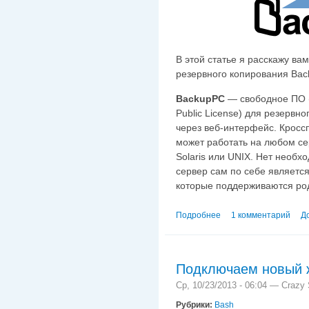
В этой статье я расскажу вам
резервного копирования Bac
BackupPC
— свободное ПО 
Public License) для резервн
через веб-интерфейс. Крос
может работать на любом се
Solaris или UNIX. Нет необхо
сервер сам по себе является
которые поддерживаются ро
Подробнее
о Настраиваем Backup
1 комментарий
Д
Подключаем новый ж
Ср, 10/23/2013 - 06:04 —
Crazy 
Рубрики:
Bash