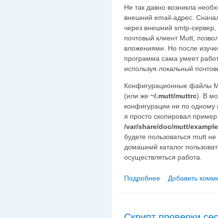
Не так давно возникла необх
внешний email-адрес. Снача
через внешний smtp-сервер,
почтовый клиент Mutt, позв
вложениями. Но после изуче
программа сама умеет работ
используя локальный почтовы
Конфигурационные файлы Mu
(или же
~/.mutt/muttrc
). В м
конфигурации ни по одному и
я просто скопировал пример
/var/share/doc/mutt/exampl
будете пользоваться mutt не 
домашний каталог пользовате
осуществляться работа.
Подробнее
Добавить комм
о Настройка Mutt дл
сервера
Скрипт проверки се