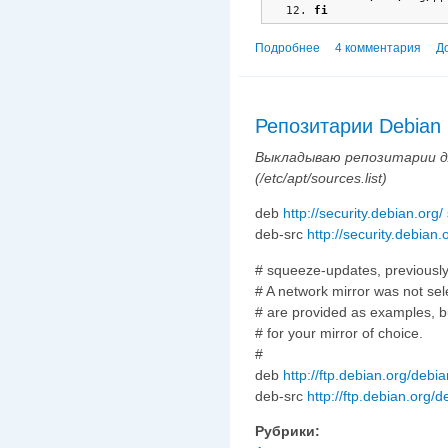
fi
Подробнее
о Скрипт проверки с
4 комментария
Д
Репозитарии Debian 
Выкладываю репозитарии для
(/etc/apt/sources.list)
deb
http://security.debian.org/
deb-src
http://security.debian.
# squeeze-updates, previously 
# A network mirror was not sele
# are provided as examples, 
# for your mirror of choice.
#
deb
http://ftp.debian.org/debia
deb-src
http://ftp.debian.org/d
Рубрики: