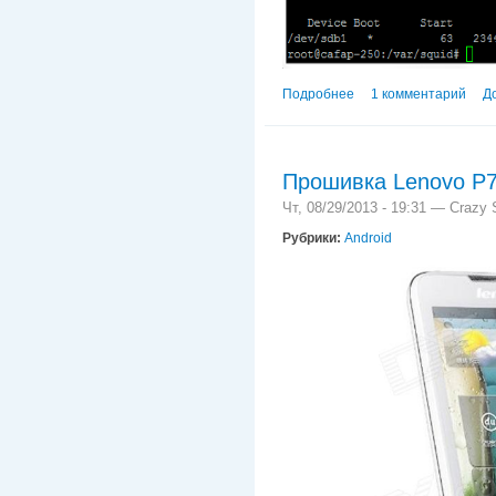
Подробнее
о Подключаем новый ж
1 комментарий
Д
Прошивка Lenovo P
Чт, 08/29/2013 - 19:31 —
Crazy S
Рубрики:
Android