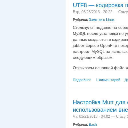
UTF8 — кодировка п
Втр, 05/28/2013 - 20:22 —
Crazy
Рубрики:
Заметки о Linux
Столкнулся недавно на серв
MySQL после установки по у
данных создаются в кодиро
jabber-сервер OpenFire нек
настроил MySQL на использ
следующим образом:
Открываем основной файл 
Подробнее
о UTF8 — кодировка п
1 комментарий
Д
Настройка Mutt для 
использованием вне
Чт, 03/21/2013 - 04:02 —
Crazy S
Рубрики:
Bash