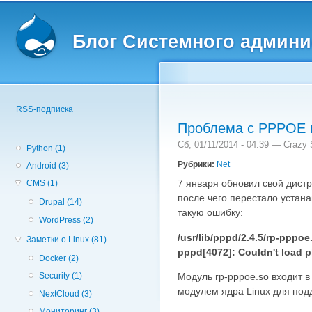
Вторичное меню
Пе
о
Блог Системного админи
с
RSS-подписка
Проблема с PPPOE 
Сб, 01/11/2014 - 04:39 —
Crazy 
Python (1)
Рубрики:
Net
Android (3)
7 января обновил свой дистр
CMS (1)
после чего перестало устан
Drupal (14)
такую ошибку:
WordPress (2)
/usr/lib/pppd/2.4.5/rp-pppo
Заметки о Linux (81)
pppd[4072]: Couldn't load 
Docker (2)
Security (1)
Модуль rp-pppoe.so входит в 
модулем ядра Linux для по
NextCloud (3)
Мониторинг (3)