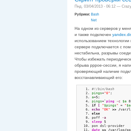
Пнд, 03/04/2013 - 06:12 —
Crazy
Рубрики:
Bash
Net
На одном из серверов у мен
и также подключен
yandex.di
использованием технологии 
сервере подключается с по
нестабильна, разрывы соедин
Чтобы избежать периодическ
обрыва pppoe-сессии, я напи
проверяющий наличие подклю
восстанавливающий его:
#!/bin/bash
pings
=
"0"
;
a
=
5
;
pings
=
`
ping
-c
$a
 8
if
[
"
$pings
"
 = 
"
$a
echo
"OK"
>>
/
var
/
l
else
poff 
-a
sleep
5
pon dsl-provider
date
>>
/
var
/
log
/
pp