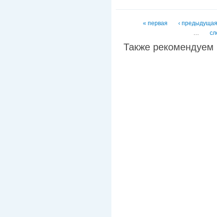
Страницы
« первая
‹ предыдуща
…
сл
Также рекомендуем