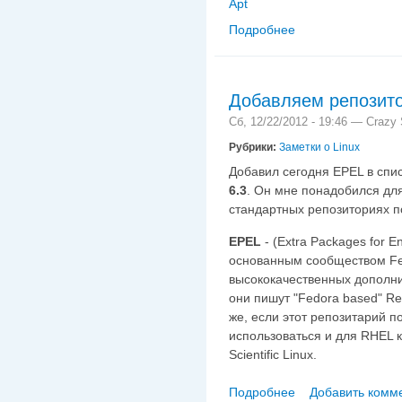
Apt
Подробнее
о Репозитарии Debia
Добавляем репозито
Сб, 12/22/2012 - 19:46 —
Crazy 
Рубрики:
Заметки о Linux
Добавил сегодня EPEL в спи
6.3
. Он мне понадобился для
стандартных репозиториях п
EPEL
- (Extra Packages for E
основанным сообществом Fed
высококачественных дополни
они пишут "Fedora based" Red
же, если этот репозитарий п
использоваться и для RHEL к
Scientific Linux.
Подробнее
Добавить комм
о Добавляем репози