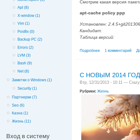
Смотрим какая версия пакета
Apt (8)
apt-cache policy ppp
X-window (1)
Vim (1)
Установлен: 2.4.5+git20130
Кандидат:
Postfix (0)
Таблица версий:
Backup PC (2)
Errors (2)
Подробнее
о Проблема с PPPOE 
1 комментарий
Д
LVM (3)
Bash (9)
Net (8)
С НОВЫМ 2014 ГО
Заметки о Windows (1)
Втр, 12/31/2013 - 10:11 —
Crazy
Security (1)
Рубрики:
Жизнь
Партнерки (7)
Seo (6)
Казна (1)
Жизнь (11)
Вход в систему