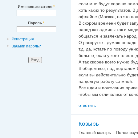
если мне будут хорошо помо
Имя пользователя
*
хоть каких то результатов. 
офлайне (Москва, но это по
В скором времени будет зап
Пароль
*
народ как админы так и мод
общаться и завлекать народ.
Регистрация
О раскрутке - думаю ненадо 
Забыли пароль?
т.д. да, кстате по поводу ун
больше, если у кого то есть
А так скорее всего нужно бу
В общем все, над порталом б
если вы действительно будет
на долгую работу со мной.
Все идеи и пожелания привет
чтобы мы отличались от конку
ответить
Козырь
Главный козырь... Полез изу