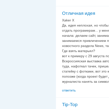
Отличная идея
Xaker X
Да, идея неплохая, но чтобы
отдать програмерам... у мен
начала: делаем сайт, заним
занимаемся привличением по
новостного раздела News, там
Где взять матерьял?
вот к примеру с 29 августа 
Всероссияская выставка авто
туда, нафоткал тачек, прише
статейку с фотками, вот это к
попозже (когда проект будет
журналиста нанять за симво
ответить
Tip-Top