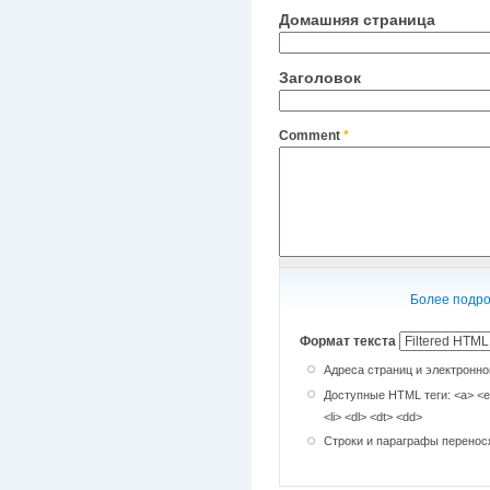
Домашняя страница
Заголовок
Comment
*
Более подро
Формат текста
Адреса страниц и электронно
Доступные HTML теги: <a> <em
<li> <dl> <dt> <dd>
Строки и параграфы перенос