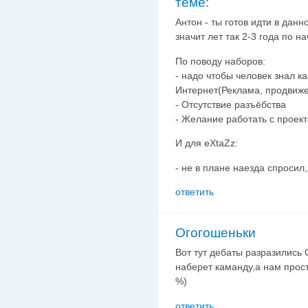
теме:
Антон - ты готов идти в дан
значит лет так 2-3 года по н
По поводу наборов:
- надо чтобы человек знал к
Интернет(Реклама, продвиже
- Отсутствие разъёбства
- Желание работать с проекто
И для eXtaZz:
- не в плане наезда спросил, а
ответить
Огогошеньки
Вот тут дебаты разразились 
наберет каманду,а нам прос
%)
ответить