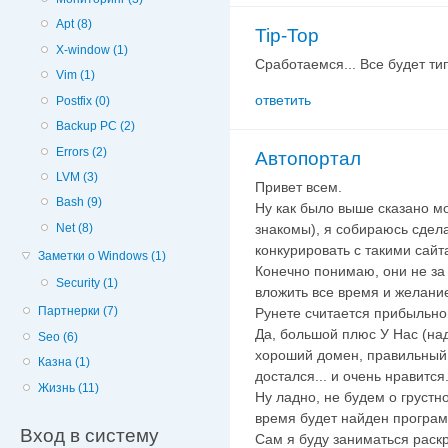
Apt (8)
Tip-Top
X-window (1)
Сработаемся... Все будет тип
Vim (1)
ответить
Postfix (0)
Backup PC (2)
Errors (2)
Автопортал
LVM (3)
Привет всем.
Bash (9)
Ну как было выше сказано м
Net (8)
знакомы), я собираюсь сдела
конкурировать с такими сайтам
Заметки о Windows (1)
Конечно понимаю, они не за 
Security (1)
вложить все время и желание
Партнерки (7)
Рунете считается прибыльно
Да, большой плюс У Нас (на
Seo (6)
хороший домен, правильный т
Казна (1)
достался... и очень нравится.
Жизнь (11)
Ну ладно, не будем о грустн
время будет найден програми
Вход в систему
Сам я буду заниматься раскр