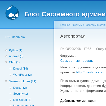
Вторичное меню
Пе
о
Блог Системного админи
с
Главная
›
Форумы
›
Работаем в сети
Вы здесь
Автопортал
RSS-подписка
Пт, 08/29/2008 - 17:38 —
Crazy S
Python (1)
Форумы:
Android (3)
Совместные проекты
CMS (1)
Итак, с сегодняшнего дня н
Drupal (14)
проектом
http://mashina.com
WordPress (2)
Пока только куплен домен, д
Заметки о Linux (81)
Координировать действия буд
Docker (2)
Ждем от него информации и 
Security (1)
NextCloud (3)
Добавить комментарий
Мониторинг (3)