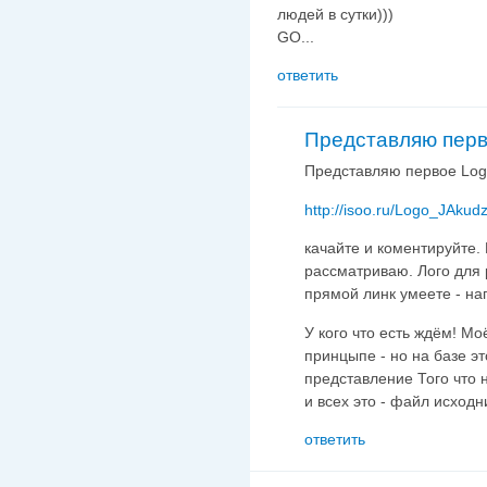
людей в сутки)))
GO...
ответить
Представляю перв
Представляю первое Log
http://isoo.ru/Logo_JAkudz
качайте и коментируйте. 
рассматриваю. Лого для
прямой линк умеете - н
У кого что есть ждём! М
принцыпе - но на базе э
представление Того что 
и всех это - файл исходни
ответить