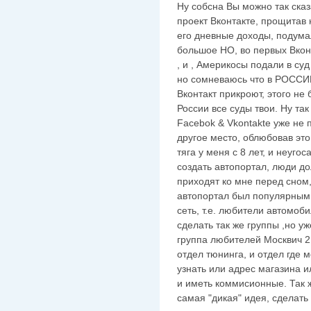
Ну собсна Вы можно так ска
проект Вконтакте, прощитав
его дневные доходы, подумал 
большое НО, во первых Вкон
, и , Америкосы подали в суд 
но сомневаюсь что в РОССИИ
Вконтакт прикроют, этого не 
России все суды твои. Ну так
Facebok & Vkontakte уже не 
другое место, облюбовав это .
тяга у меня с 8 лет, и неуго
создать автопортал, люди до
приходят ко мне перед сном,
автопортал был популярным,
сеть, т.е. любители автомоб
сделать так же группы ,но у
группа любителей Москвич 21
отдел тюнинга, и отдел где 
узнать или адрес магазина 
и иметь коммисионные. Так 
самая "дикая" идея, сделать