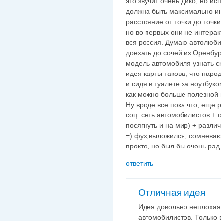
это звучит очень дико, но ис
должна быть максимально инт
расстояние от точки до точки
но во первых они не интерак
вся россия. Думаю автолюби
доехать до сочей из Оренбу
модель автомобиля узнать ск
идея карты такова, что наро
и сидя в туалете за ноутбук
как можно больше полезной
Ну вроде все пока что, еще 
соц. сеть автомобилистов + 
посягнуть и на мир) + разли
=) фух,выложился, сомневаю
прокте, но был бы очень рад
ответить
Отличная идея
Идея довольно неплохая
автомобилистов. Только 