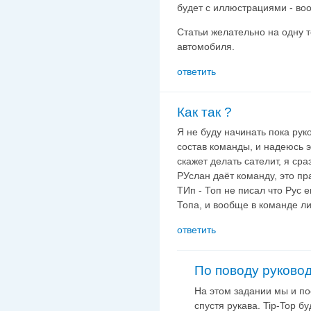
будет с иллюстрациями - во
Статьи желательно на одну т
автомобиля.
ответить
Как так ?
Я не буду начинать пока рук
состав команды, и надеюсь эт
скажет делать сателит, я сра
РУслан даёт команду, это пр
ТИп - Топ не писал что Рус е
Топа, и вообще в команде ли 
ответить
По поводу руково
На этом задании мы и пос
спустя рукава. Tip-Top бу