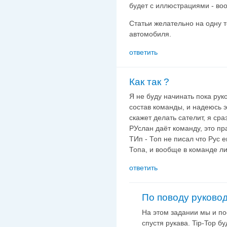
будет с иллюстрациями - во
Статьи желательно на одну т
автомобиля.
ответить
Как так ?
Я не буду начинать пока рук
состав команды, и надеюсь эт
скажет делать сателит, я сра
РУслан даёт команду, это пр
ТИп - Топ не писал что Рус е
Топа, и вообще в команде ли 
ответить
По поводу руково
На этом задании мы и пос
спустя рукава. Tip-Top бу