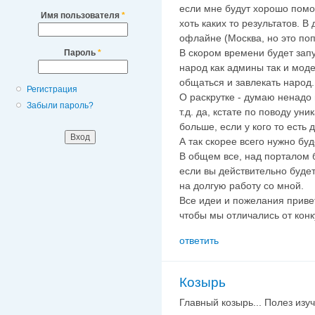
если мне будут хорошо помо
Имя пользователя
*
хоть каких то результатов. 
офлайне (Москва, но это по
В скором времени будет зап
Пароль
*
народ как админы так и мод
общаться и завлекать народ.
Регистрация
О раскрутке - думаю ненадо 
Забыли пароль?
т.д. да, кстате по поводу ун
больше, если у кого то есть
А так скорее всего нужно бу
В общем все, над порталом б
если вы действительно будет
на долгую работу со мной.
Все идеи и пожелания привет
чтобы мы отличались от конку
ответить
Козырь
Главный козырь... Полез изу