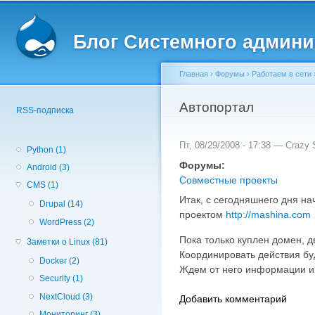
Вторичное меню
Пе
о
Блог Системного админи
с
Главная
›
Форумы
›
Работаем в сети
Вы здесь
Автопортал
RSS-подписка
Пт, 08/29/2008 - 17:38 —
Crazy S
Python (1)
Форумы:
Android (3)
Совместные проекты
CMS (1)
Итак, с сегодняшнего дня н
Drupal (14)
проектом
http://mashina.com
WordPress (2)
Пока только куплен домен, д
Заметки о Linux (81)
Координировать действия буд
Docker (2)
Ждем от него информации и 
Security (1)
NextCloud (3)
Добавить комментарий
Мониторинг (3)