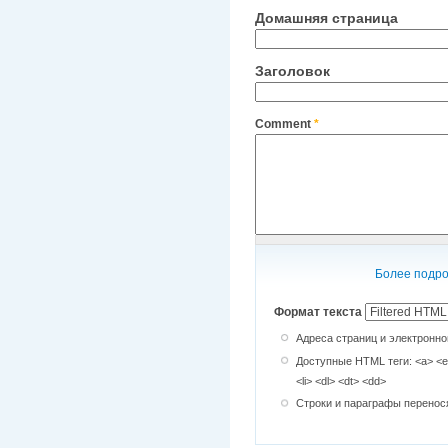
Домашняя страница
Заголовок
Comment
*
Более подро
Формат текста
Адреса страниц и электронно
Доступные HTML теги: <a> <em
<li> <dl> <dt> <dd>
Строки и параграфы перенос