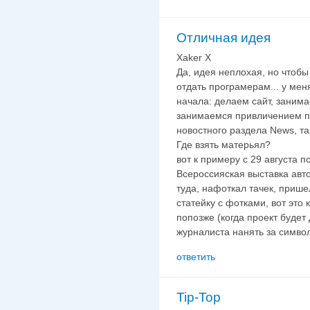
Отличная идея
Xaker X
Да, идея неплохая, но чтобы
отдать програмерам... у мен
начала: делаем сайт, заним
занимаемся привличением по
новостного раздела News, там
Где взять матерьял?
вот к примеру с 29 августа 
Всероссияская выставка авто
туда, нафоткал тачек, прише
статейку с фотками, вот это к
попозже (когда проект будет
журналиста нанять за симво
ответить
Tip-Top