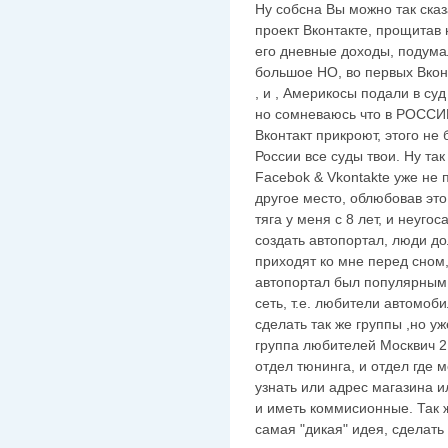
Ну собсна Вы можно так ска
проект Вконтакте, прощитав
его дневные доходы, подумал 
большое НО, во первых Вкон
, и , Америкосы подали в суд 
но сомневаюсь что в РОССИИ
Вконтакт прикроют, этого не 
России все суды твои. Ну так
Facebok & Vkontakte уже не 
другое место, облюбовав это .
тяга у меня с 8 лет, и неуго
создать автопортал, люди до
приходят ко мне перед сном,
автопортал был популярным,
сеть, т.е. любители автомоб
сделать так же группы ,но у
группа любителей Москвич 21
отдел тюнинга, и отдел где 
узнать или адрес магазина 
и иметь коммисионные. Так 
самая "дикая" идея, сделать