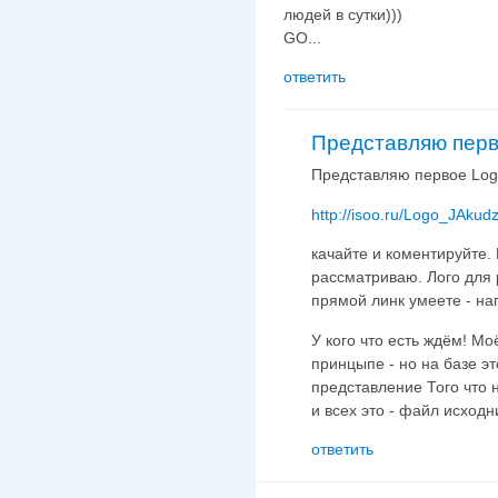
людей в сутки)))
GO...
ответить
Представляю перв
Представляю первое Log
http://isoo.ru/Logo_JAkudz
качайте и коментируйте. 
рассматриваю. Лого для
прямой линк умеете - н
У кого что есть ждём! М
принцыпе - но на базе э
представление Того что 
и всех это - файл исходни
ответить