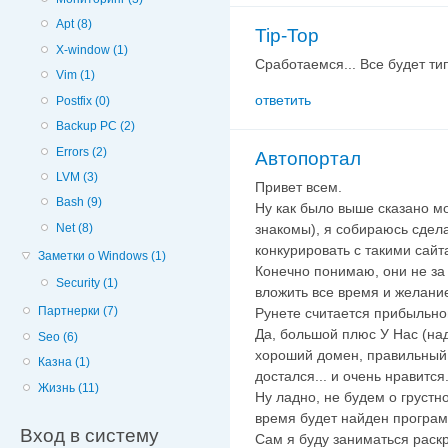
Apt (8)
Tip-Top
X-window (1)
Сработаемся... Все будет тип
Vim (1)
ответить
Postfix (0)
Backup PC (2)
Errors (2)
Автопортал
LVM (3)
Привет всем.
Bash (9)
Ну как было выше сказано м
Net (8)
знакомы), я собираюсь сдела
конкурировать с такими сайтам
Заметки о Windows (1)
Конечно понимаю, они не за 
Security (1)
вложить все время и желание
Партнерки (7)
Рунете считается прибыльно
Да, большой плюс У Нас (на
Seo (6)
хороший домен, правильный т
Казна (1)
достался... и очень нравится.
Жизнь (11)
Ну ладно, не будем о грустн
время будет найден програми
Вход в систему
Сам я буду заниматься раскр