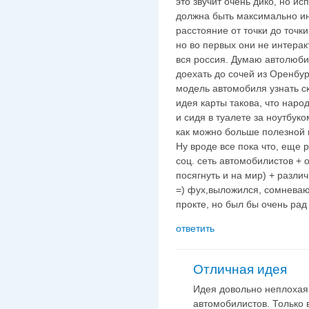
это звучит очень дико, но ис
должна быть максимально инт
расстояние от точки до точки
но во первых они не интерак
вся россия. Думаю автолюби
доехать до сочей из Оренбу
модель автомобиля узнать ск
идея карты такова, что наро
и сидя в туалете за ноутбук
как можно больше полезной
Ну вроде все пока что, еще 
соц. сеть автомобилистов + 
посягнуть и на мир) + разли
=) фух,выложился, сомневаю
прокте, но был бы очень рад
ответить
Отличная идея
Идея довольно неплохая
автомобилистов. Только 