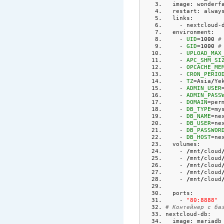
  image: wonderf
  restart: alway
  links:
    - nextcloud-
  environment:
    - 
UID
=
1000
#
    - 
GID
=
1000
#
    - 
UPLOAD_MAX
    - 
APC_SHM_SI
    - 
OPCACHE_ME
    - 
CRON_PERIO
    - 
TZ
=Asia
/
Ye
    - 
ADMIN_USER
    - 
ADMIN_PASS
    - 
DOMAIN
=per
    - 
DB_TYPE
=my
    - 
DB_NAME
=ne
    - 
DB_USER
=ne
    - 
DB_PASSWOR
    - 
DB_HOST
=ne
  volumes:
    - 
/
mnt
/
cloud
    - 
/
mnt
/
cloud
    - 
/
mnt
/
cloud
    - 
/
mnt
/
cloud
    - 
/
mnt
/
cloud
  ports:
    - 
"80:8888"
# Контейнер с ба
nextcloud-db:
  image: mariadb