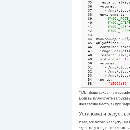
  restart: alway
  volumes:
    - 
/
mnt
/
cloud
  environment:
    - 
MYSQL_ROOT
    - 
MYSQL_DATA
    - 
MYSQL_USER
    - 
MYSQL_PASS
#Контейнер с Onl
onlyoffice:
  container_name
  image: onlyoff
  restart: alway
  stdin_open: 
tr
  volumes:
    - 
/
mnt
/
cloud
    - 
/
mnt
/
cloud
    - 
/
mnt
/
cloud
  ports:
    - 
"15000:80"
YML - файл сохраняем в /usr/lo
Если вы планируете загружать
достаточно место, т.к при загр
Установка и запуск в
Итак, все готово к запуску - 
здесь же у вас должен лежать