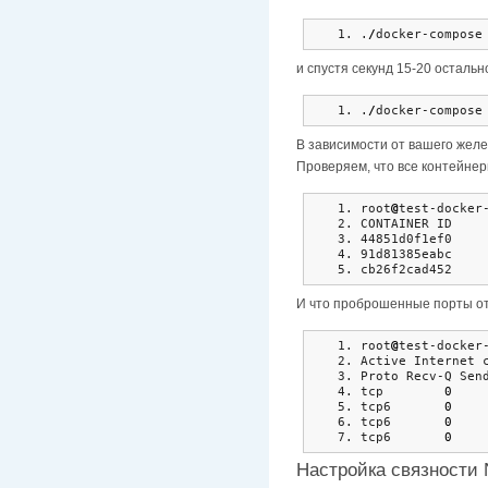
.
/
docker-compose
и спустя секунд 15-20 остальн
.
/
docker-compose
В зависимости от вашего желез
Проверяем, что все контейнер
root
@
test-docker
CONTAINER ID    
44851d0f1ef0    
91d81385eabc    
cb26f2cad452    
И что проброшенные порты о
root
@
test-docker
Active Internet 
Proto Recv-Q Sen
tcp        
0
tcp6       
0
tcp6       
0
tcp6       
0
Настройка связности N