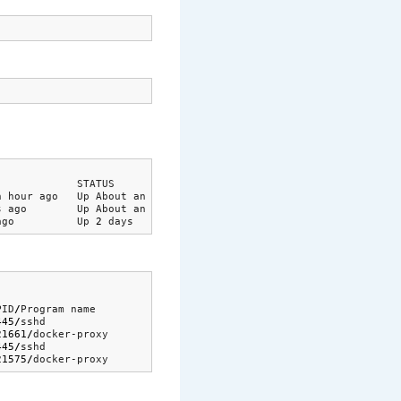
             STATUS              PORTS                          
n hour ago   Up About an hour    0.0.0.0:
80
-
>
8888
/
tcp           
s ago        Up About an hour    
443
/
tcp, 0.0.0.0:
15000
-
>
80
/
tcp 
ago          Up 
2
 days           
3306
/
tcp                       
PID
/
Program name
445
/
sshd
21661
/
docker-proxy
445
/
sshd
21575
/
docker-proxy