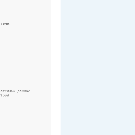
стеме.
вателями данные
Cloud