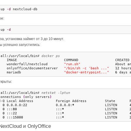
 up 
-d
 nextcloud-db
ое:
 up 
-d
а, установка займет от 3 до 10 минут.
ы успешно запустились:
-all:
/
usr
/
local
/
bin
# docker ps
    IMAGE                       COMMAND                  CREATED
    wonderfall
/
nextcloud        
"run.sh"
                 About a
    onlyoffice
/
documentserver   
"/bin/sh -c 'bash ..."
12
 hour
    mariadb                     
"docker-entrypoint..."
6
 days 
ткрыты:
-all:
/
usr
/
local
/
bin
# netstat -lptun
connections 
(
only servers
)
d-Q Local Address           Foreign Address         State       
0
 0.0.0.0:
22
              0.0.0.0:
*
               LISTEN      
0
 :::
80
                   :::
*
                    LISTEN      
0
 :::
22
                   :::
*
                    LISTEN      
0
 :::
15000
                :::
*
                    LISTEN      
extCloud и OnlyOffice