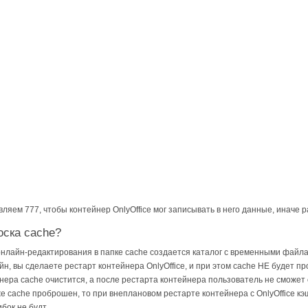
ляем 777, чтобы контейнер OnlyOffice мог записывать в него данные, иначе р
оска cache?
нлайн-редактирования в папке cache создается каталог с временными файлами
н, вы сделаете рестарт контейнера OnlyOffice, и при этом cache НЕ будет пр
нера cache очистится, а после рестарта контейнера пользователь не сможет 
е cache проброшен, то при внеплановом рестарте контейнера с OnlyOffice кэш
бок не будт.