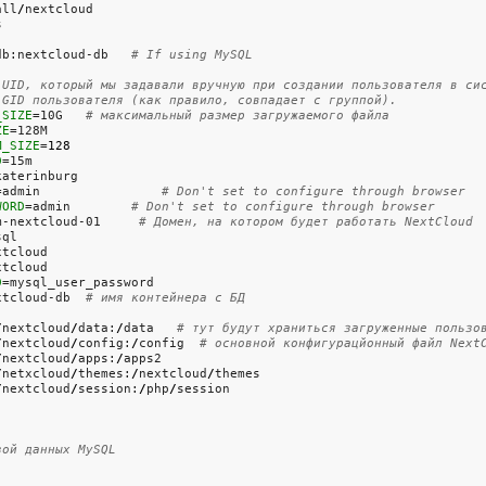
all
/
nextcloud
s
db:nextcloud-db   
# If using MySQL
 UID, который мы задавали вручную при создании пользователя в си
 GID пользователя (как правило, совпадает с группой).
_SIZE
=10G   
# максимальный размер загружаемого файла
ZE
=128M
M_SIZE
=
128
D
=15m
katerinburg
=admin                
# Don't set to configure through browser
WORD
=admin        
# Don't set to configure through browser
m-nextcloud-01     
# Домен, на котором будет работать NextCloud
sql
xtcloud
xtcloud
D
=mysql_user_password
xtcloud-db  
# имя контейнера с БД
/
nextcloud
/
data:
/
data   
# тут будут храниться загруженные пользо
/
nextcloud
/
config:
/
config  
# основной конфигурацйонный файл Next
/
nextcloud
/
apps:
/
apps2
/
netxcloud
/
themes:
/
nextcloud
/
themes
/
nextcloud
/
session:
/
php
/
session
зой данных MySQL