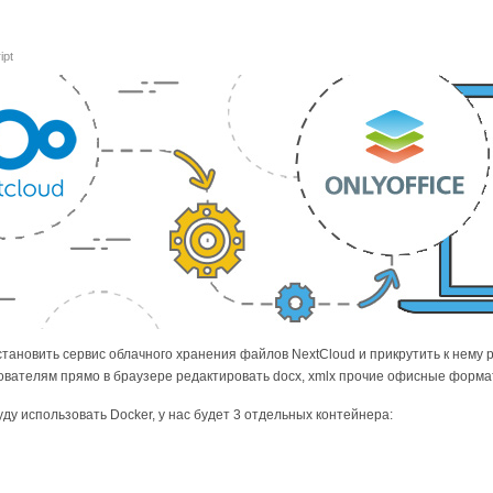
ipt
установить сервис облачного хранения файлов NextCloud и прикрутить к нему
ьзователям прямо в браузере редактировать docx, xmlx прочие офисные форма
ду использовать Docker, у нас будет 3 отдельных контейнера: