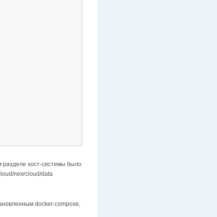
ом разделе хост-системы было
loud/nexrcloud/data
установленным docker-compose,