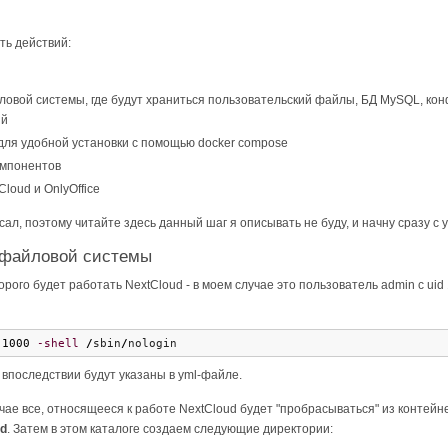
ь действий:
ловой системы, где будут храниться пользовательский файлы, БД MySQL, конфи
ий
для удобной установки с помощью docker compose
компонентов
loud и OnlyOffice
сал, поэтому читайте здесь данный шаг я описывать не буду, и начну сразу с 
в файловой системы
рого будет работать NextCloud - в моем случае это пользователь admin с uid
1000
-shell
/
sbin
/
nologin 
 впоследствии будут указаны в yml-файле.
учае все, относящееся к работе NextCloud будет "пробрасываться" из контейн
ud
. Затем в этом каталоге создаем следующие директории: