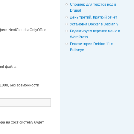
Спойлер для текстов нод в
Drupal
День третий. Краткий отчет
Установка Docker в Debian 9
ги NextCloud и OnlyOffice,
Редактируем верхнее меню в
WordPress
Репозитории Debian 11.x
Bullseye
yml-файла.
 1000, без возможности
ера на хост систему будет