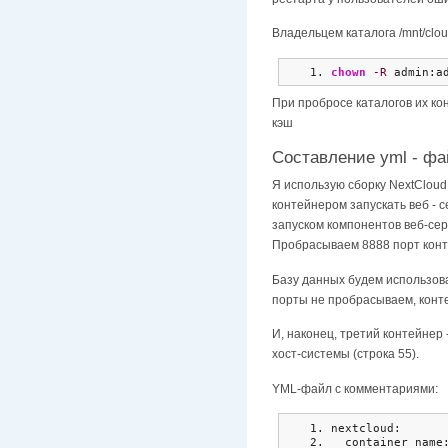
Владельцем каталога /mnt/clo
chown
-R
 admin:a
При пробросе каталогов их кон
кэш
Составление yml - ф
Я использую сборку NextCloud
контейнером запускать веб - 
запуском компонентов веб-сер
Пробрасываем 8888 порт конте
Базу данных будем использова
порты не пробрасываем, конте
И, наконец, третий контейнер
хост-системы (строка 55).
YML-файл с комментариями:
nextcloud:
  container_name