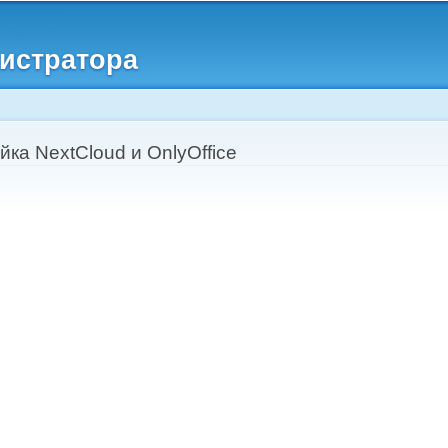
Перейти к
основному
истратора
содержанию
йка NextCloud и OnlyOffice