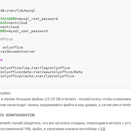
s
/
db:
/
var
/
lib
/
mysql
_PASSWORD
=mysql_root_password
BASE
=nextcloud
=nextcloud
WORD
=mysql_user_password
yOffice
: onlyoffice
ice
/
documentserver
s
ue
/
onlyoffice
/
log:
/
var
/
log
/
onlyoffice
/
onlyoffice
/
data:
/
var
/
www
/
onlyoffice
/
Data
/
onlyoffice
/
cache:
/
var
/
lib
/
onlyoffice
cal/bin
 в облако большие файлы (15-20 GB и более) - позаботьтесь чтобы в корнев
узке происходит запись загружаемого файла в кэш докера, а затем уже в /mnt/c
сех компонентов
на всякий случай убедитесь, что все каталоги созданы, переходим в каталог с 
 составленный YML-файл, и запускаем сначала контейнер с БД: