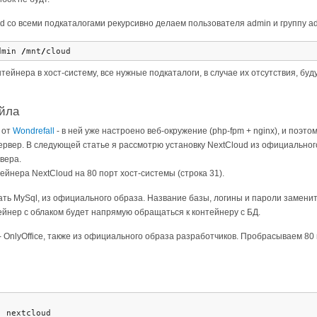
ud со всеми подкаталогами рекурсивно делаем пользователя admin и группу a
dmin 
/
mnt
/
cloud
тейнера в хост-систему, все нужные подкаталоги, в случае их отсутствия, бу
айла
 от
Wondrefall
- в ней уже настроено веб-окружение (php-fpm + nginx), и поэт
сервер. В следующей статье я рассмотрю установку NextCloud из официальног
вера.
йнера NextCloud на 80 порт хост-системы (строка 31).
ть MySql, из официального образа. Название базы, логины и пароли замените
йнер с облаком будет напрямую обращаться к контейнеру с БД.
 - OnlyOffice, также из официального образа разработчиков. Пробрасываем 80
: nextcloud