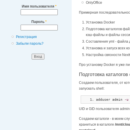
OnlyOffice
Имя пользователя
*
Примерная последовательност
Пароль
*
Установка Docker
Подготовка каталогов фай
кэш-файлы и файлы сесс
Регистрация
Составления yml - файла 
Забыли пароль?
Установка и запуск всех 
Настройка связности NextC
Про установку Docker я уже пи
Подготовка каталого
Создаем пользователя, от кото
запускать shell:
adduser admin 
-u
UID и GID пользователя admin
Создаем каталоги - в моем сл
храниться в каталоге
/mnt/clo