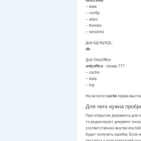
nextcloud
-- data
-- config
-- apps
-- themes
-- sessions
Для БД MySQL:
db
Для OnlyOffice
onlyoffice
- права 777
-- cache
-- data
-- log
На каталог
cache
права выстав
Для чего нужна пробр
При открытии документа для о
то редактирует документ онлай
соответственно внутри контей
будет получать ошибку. Если ж
рестарта у пользователей оши