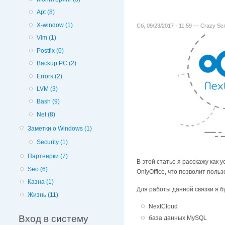
Apt (8)
X-window (1)
Сб, 09/23/2017 - 11:59 —
Crazy Scr
Vim (1)
Postfix (0)
Backup PC (2)
Errors (2)
LVM (3)
Bash (9)
Net (8)
Заметки о Windows (1)
Security (1)
Партнерки (7)
В этой статье я расскажу как 
Seo (6)
OnlyOffice, что позволит пол
Казна (1)
Для работы данной связки я бу
Жизнь (11)
NextCloud
Вход в систему
база данных MySQL