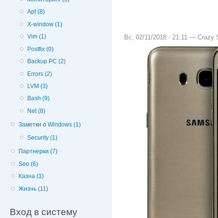
Apt (8)
X-window (1)
Vim (1)
Вс, 02/11/2018 - 21:11 —
Crazy S
Postfix (0)
Backup PC (2)
Errors (2)
LVM (3)
Bash (9)
Net (8)
Заметки о Windows (1)
Security (1)
Партнерки (7)
Seo (6)
Казна (1)
Жизнь (11)
Вход в систему