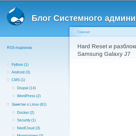
Вторичное меню
Пе
о
Блог Системного админи
с
Главная
Вы здесь
Hard Reset и разблок
RSS-подписка
Samsung Galaxy J7
Python (1)
Android (3)
CMS (1)
Drupal (14)
WordPress (2)
Заметки о Linux (81)
Docker (2)
Security (1)
NextCloud (3)
Мониторинг (3)