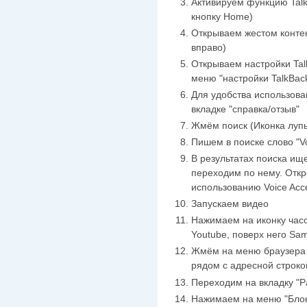
Активируем функцию Tal
кнопку Home)
Открываем жестом контек
вправо)
Открываем настройки Ta
меню "настройки TalkBac
Для удобства использова
вкладке "справка/отзыв"
Жмём поиск (Иконка лупы
Пишем в поиске слово "V
В результатах поиска ищем
переходим по нему. Откр
использованию Voice Acc
Запускаем видео
Нажимаем на иконку часо
Youtube, поверх него Sam
Жмём на меню браузера (
рядом с адресной строко
Переходим на вкладку "
Нажимаем на меню "Бло