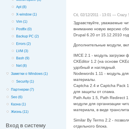
Apt (8)
X-window (1)
Сб, 02/12/2011 - 13:01 —
Crazy 
Vim (1)
Здравствуйте, уважаемые чи
вниманию новую версию сбор
Postfix (0)
Drupal 6.20 от 15.12.2010 год
Backup PC (2)
Errors (2)
Дополнительные модули, вкл
LVM (3)
IMCE 2.1 - модуль загрузки 
Bash (9)
CKEditor 1.2 (на основе CKEd
Net (8)
удобный и наглядный.
Nodewords 1.11 - модуль для
Заметки о Windows (1)
материалы.
Security (1)
Captcha 2.4 и Captcha Pack 
Партнерки (7)
для защиты от спама.
Seo (6)
Path Auto 1.5, Path Redirect 1
модули для организации чит
Казна (1)
материала, в виде транслита,
Жизнь (11)
Similar By Terms 2.2 - позвол
Вход в систему
отдельного блока.