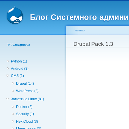
Вторичное меню
Пе
о
Блог Системного админи
с
Главная
Вы здесь
Drupal Pack 1.3
RSS-подписка
Python (1)
Android (3)
CMS (1)
Drupal (14)
WordPress (2)
Заметки о Linux (81)
Docker (2)
Security (1)
NextCloud (3)
Мониторинг (3)