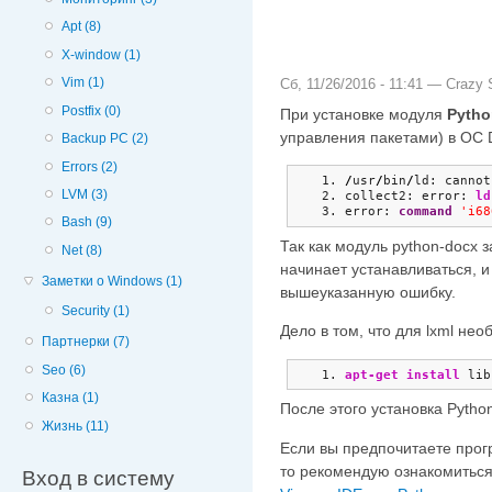
Apt (8)
X-window (1)
Vim (1)
Сб, 11/26/2016 - 11:41 —
Crazy S
Postfix (0)
При установке модуля
Pytho
управления пакетами) в ОС 
Backup PC (2)
Errors (2)
/
usr
/
bin
/
ld: cannot
LVM (3)
collect2: error: 
ld
error: 
command
'i68
Bash (9)
Так как модуль python-docx з
Net (8)
начинает устанавливаться, и
Заметки о Windows (1)
вышеуказанную ошибку.
Security (1)
Дело в том, что для lxml не
Партнерки (7)
Seo (6)
apt-get install
 lib
Казна (1)
После этого установка Pytho
Жизнь (11)
Если вы предпочитаете прогр
то рекомендую ознакомиться
Вход в систему