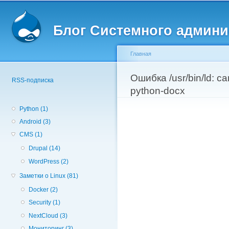
Вторичное меню
Пе
о
Блог Системного админи
с
Главная
Вы здесь
Ошибка /usr/bin/ld: ca
RSS-подписка
python-docx
Python (1)
Android (3)
CMS (1)
Drupal (14)
WordPress (2)
Заметки о Linux (81)
Docker (2)
Security (1)
NextCloud (3)
Мониторинг (3)