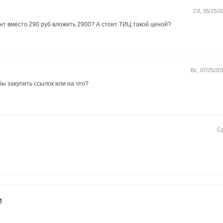
Сб, 05/15/2
нт вместо 290 руб вложить 2900? А стоит ТИЦ такой ценой?
Вс, 07/25/20
обы закупить ссылок или на что?
Ср
м