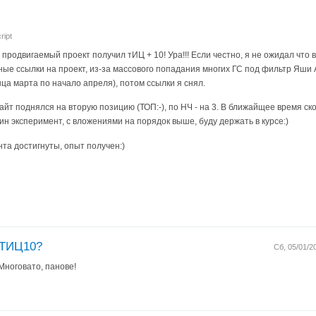
ript
 продвигаемый проект получил тИЦ + 10! Ура!!! Если честно, я не ожидал что в
ные ссылки на проект, из-за массового попадания многих ГС под фильтр Яши 
нца марта по начало апреля), потом ссылки я снял.
т поднялся на вторую позицию (ТОП:-), по НЧ - на 3. В ближайщее время скор
н эксперимент, с вложениями на порядок выше, буду держать в курсе:)
нта достигнуты, опыт получен:)
 ТИЦ10?
Сб, 05/01/2
Многовато, панове!