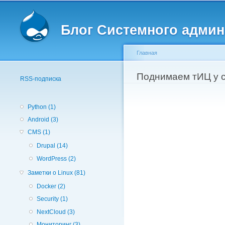
Вторичное меню
Блог Системного админ
Главная
Вы здесь
Поднимаем тИЦ у с
RSS-подписка
Python (1)
Android (3)
CMS (1)
Drupal (14)
WordPress (2)
Заметки о Linux (81)
Docker (2)
Security (1)
NextCloud (3)
Мониторинг (3)