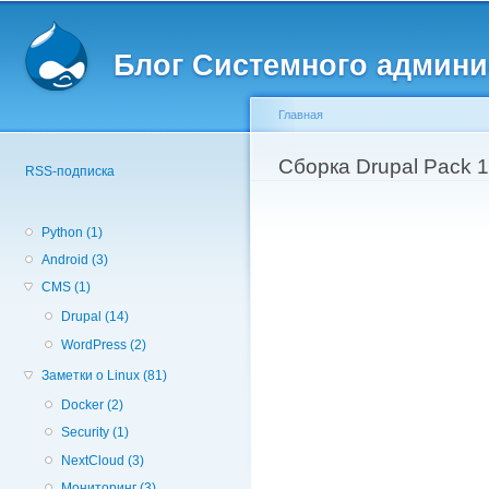
Вторичное меню
Пе
о
Блог Системного админи
с
Главная
Вы здесь
Сборка Drupal Pack 1
RSS-подписка
Python (1)
Android (3)
CMS (1)
Drupal (14)
WordPress (2)
Заметки о Linux (81)
Docker (2)
Security (1)
NextCloud (3)
Мониторинг (3)