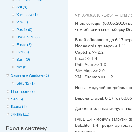
Apt (8)
X-window (1)
Чт, 06/03/2010 - 14:54 —
Crazy S
Vim (1)
Итак, сегодня (03.05.2010) в
чем обновил свою сборку
Dr
Postfix (0)
Backup PC (2)
В ней обновлена до 6.17 вер
Errors (2)
Nodewords до версии 1.11
Captcha >> 2.2
LVM (3)
Imce >> 1.4
Bash (9)
Path Auto >> 1.3
Net (8)
Site Map >> 2.0
Заметки о Windows (1)
XML Sitemap >> 1.2
Security (1)
Новых модулей не добавлен
Партнерки (7)
Версия Drupal:
6.17
(от 03.05
Seo (6)
Казна (1)
Дополнительные модули, вкл
Жизнь (11)
IMCE 1.4 - модуль загрузки 
BuEditor 1.4 - редактор текс
Вход в систему
картинки и т.д