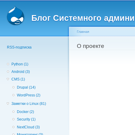
Вторичное меню
Пе
о
Блог Системного админи
с
Главная
Вы здесь
О проекте
RSS-подписка
Python (1)
Android (3)
CMS (1)
Drupal (14)
WordPress (2)
Заметки о Linux (81)
Docker (2)
Security (1)
NextCloud (3)
Мониторинг (3)