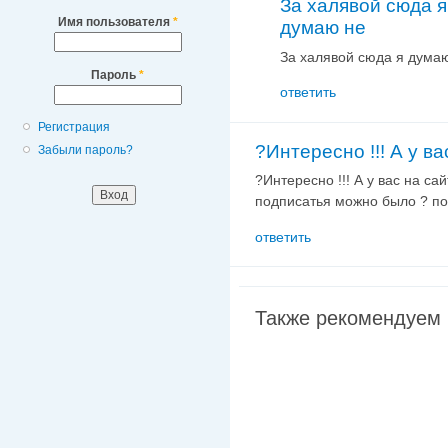
За халявой сюда я
Имя пользователя
*
думаю не
За халявой сюда я думаю
Пароль
*
ответить
Регистрация
?Интересно !!! А у ва
Забыли пароль?
?Интересно
!!!
А
у
вас
на
сай
подписатья
можно
было
?
по
ответить
Также рекомендуем