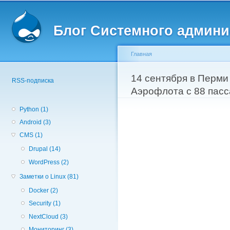
Вторичное меню
Пе
о
Блог Системного админи
с
Главная
Вы здесь
14 сентября в Перми
RSS-подписка
Аэрофлота с 88 пас
Python (1)
Android (3)
CMS (1)
Drupal (14)
WordPress (2)
Заметки о Linux (81)
Docker (2)
Security (1)
NextCloud (3)
Мониторинг (3)