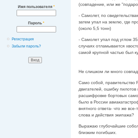
(совпадение, или же "подарок
Имя пользователя
*
- Самолет, по свидетельства
затем упал на землю, где пр
Пароль
*
(около 5,5 тонн)
- Самолет упал под углом 35-
Регистрация
случаях отламывается хвосто
Забыли пароль?
самой крупной частью был к
Не слишком ли много совпа
Само собой, правительство 
двигателей, ошибку пилотов 
расшифровке бортовых самоп
было в России авиакатастроф
внятного ответа- что же все
слова и действия экипажа?
Выражаю глубочайшие собол
близким погибших.