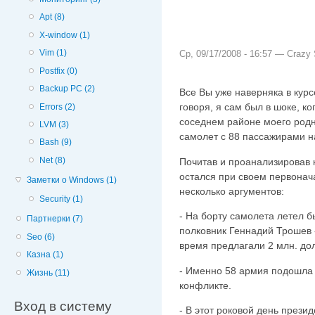
Apt (8)
X-window (1)
Vim (1)
Ср, 09/17/2008 - 16:57 —
Crazy 
Postfix (0)
Backup PC (2)
Все Вы уже наверняка в курс
говоря, я сам был в шоке, ко
Errors (2)
соседнем районе моего родн
LVM (3)
самолет с 88 пассажирами на
Bash (9)
Net (8)
Почитав и проанализировав н
остался при своем первонача
Заметки о Windows (1)
несколько аргументов:
Security (1)
- На борту самолета летел 
Партнерки (7)
полковник Геннадий Трошев -
Seo (6)
время предлагали 2 млн. до
Казна (1)
- Именно 58 армия подошла 
Жизнь (11)
конфликте.
Вход в систему
- В этот роковой день прези