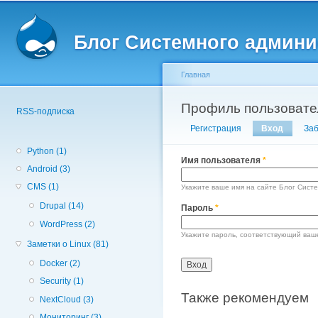
Вторичное меню
Пе
о
Блог Системного админи
с
Главная
Вы здесь
Профиль пользовате
Главные вкладки
RSS-подписка
Регистрация
Вход
(активн
За
Python (1)
Имя пользователя
*
Android (3)
CMS (1)
Укажите ваше имя на сайте Блог Сист
Drupal (14)
Пароль
*
WordPress (2)
Укажите пароль, соответствующий ваш
Заметки о Linux (81)
Docker (2)
Security (1)
Также рекомендуем
NextCloud (3)
Мониторинг (3)