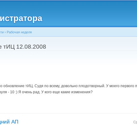
Перейти к
основному
истратора
содержанию
ети
›
Рабочая неделя
e тИЦ 12.08.2008
ло обновление тИЦ. Судя по всему, довольно плодотворный. У моего первого 
уля - 10 :) Я очень рад. У кого еще какие изменения?
дний АП
Ср