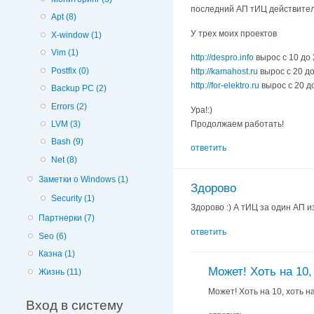
последний АП тИЦ действител
Apt (8)
У трех моих проектов
X-window (1)
Vim (1)
http://despro.info
вырос с 10 до 
Postfix (0)
http://kamahost.ru
вырос с 20 до
http://for-elektro.ru
вырос с 20 д
Backup PC (2)
Errors (2)
Ура!:)
Продолжаем работать!
LVM (3)
Bash (9)
ответить
Net (8)
Заметки о Windows (1)
Здорово
Security (1)
Здорово :) А тИЦ за один АП и
Партнерки (7)
ответить
Seo (6)
Казна (1)
Может! Хоть на 10,
Жизнь (11)
Может! Хоть на 10, хоть н
Вход в систему