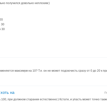
ьно получился довольно неплохим:)
20
 30
о 30
зменяется максимум на 10? Т.е. он не может подскочисть сразу от 0 до 20 к п
 хоть на
Пт
а 100, при должном старании естественно:) Кстати, и упасть может точно также