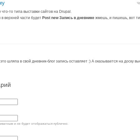
му
Ч
 что-то типа выставки сайтов на Drupal.
 в верхней части будет
Post new Запись в дневнике
жмешь, и пишешь, вот ти
м это шляпа в свой дневник-блог запись оставляет :) А оказывается на доску вы
арий
риватным и не будет отображаться публично.