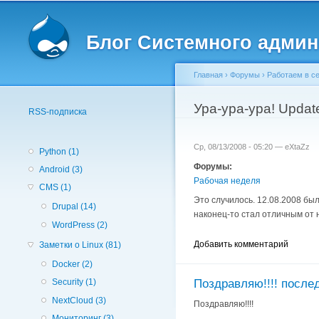
Вторичное меню
Блог Системного админ
Главная
›
Форумы
›
Работаем в с
Вы здесь
Ура-ура-ура! Updat
RSS-подписка
Ср, 08/13/2008 - 05:20 —
eXtaZz
Python (1)
Форумы:
Android (3)
Рабочая неделя
CMS (1)
Это случилось. 12.08.2008 бы
Drupal (14)
наконец-то стал отличным от н
WordPress (2)
Добавить комментарий
Заметки о Linux (81)
Docker (2)
Security (1)
Поздравляю!!!! после
NextCloud (3)
Поздравляю!!!!
Мониторинг (3)