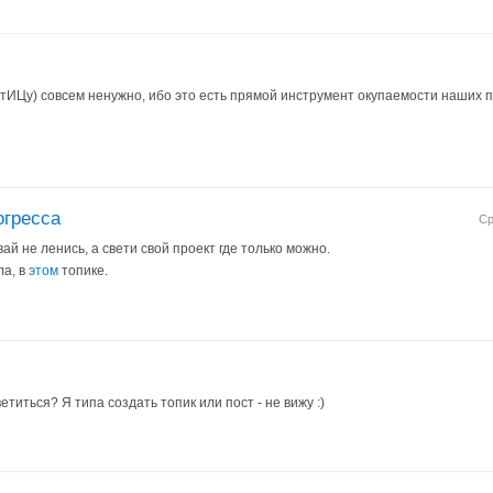
 (тИЦу) совсем ненужно, ибо это есть прямой инструмент окупаемости наших п
огресса
Ср
ай не ленись, а свети свой проект где только можно.
ла, в
этом
топике.
светиться? Я типа создать топик или пост - не вижу :)