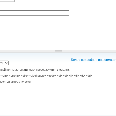
Более подробная информация
нной почты автоматически преобразуются в ссылки.
em> <strong> <cite> <blockquote> <code> <ul> <ol> <li> <dl> <dt> <dd>
носятся автоматически.