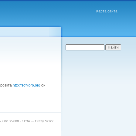
Карта сайта
Форма поиска
Найти
проэкта
http://soft-pro.org
он
, 08/13/2008 - 11:34 —
Crazy Script