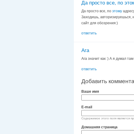
Да просто все, по это
Да просто все, по
этому
адресу
Заходишь, авторизируешься, и
сайт для обозрения:)
ответить
Ага
Ага значит как :) А я думал та
ответить
Добавить коммент
Ваше имя
E-mail
Содержимое этого поля является п
Домашняя страница