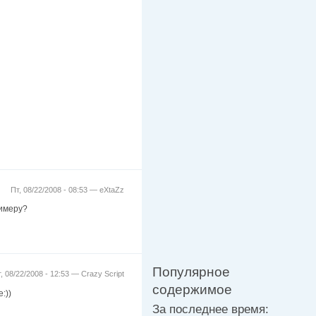
Пт, 08/22/2008 - 08:53 —
eXtaZz
римеру?
Популярное
, 08/22/2008 - 12:53 —
Crazy Script
содержимое
:))
За последнее время: