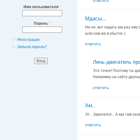
ответить
Имя пользователя
*
Мдасы...
Пароль
*
Не-не, вот падать как раз ему
шли нам же в убыток :)
Регистрация
ответить
Забыли пароль?
Лень-двигатель пр
Это точно! Поэтому ты дав
Например на сайту друпа
ответить
Хм..
Эт... Зарегался... А как там за
ответить