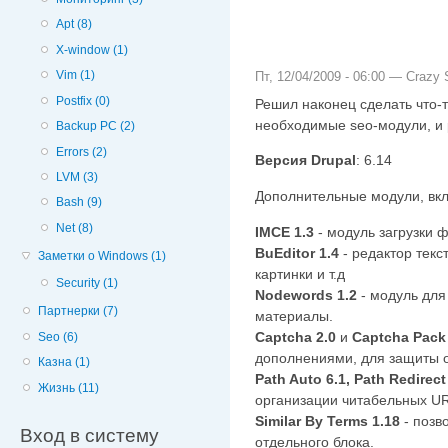
Apt (8)
X-window (1)
Vim (1)
Пт, 12/04/2009 - 06:00 —
Crazy S
Postfix (0)
Решил наконец сделать что-т
необходимые seo-модули, и 
Backup PC (2)
Errors (2)
Версия Drupal
: 6.14
LVM (3)
Дополнительные модули, вкл
Bash (9)
Net (8)
IMCE 1.3
- модуль загрузки 
BuEditor 1.4
- редактор текс
Заметки о Windows (1)
картинки и т.д
Security (1)
Nodewords 1.2
- модуль для 
Партнерки (7)
материалы.
Captcha 2.0
и
Captcha Pack 
Seo (6)
дополнениями, для защиты о
Казна (1)
Path Auto 6.1, Path Redirect
Жизнь (11)
организации читабельных UR
Similar By Terms 1.18
- позво
Вход в систему
отдельного блока.