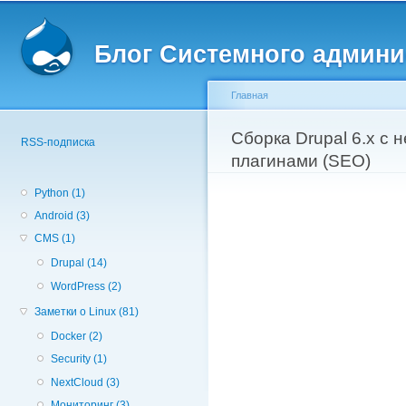
Вторичное меню
Пе
о
Блог Системного админи
с
Главная
Вы здесь
Сборка Drupal 6.x с
RSS-подписка
плагинами (SEO)
Python (1)
Android (3)
CMS (1)
Drupal (14)
WordPress (2)
Заметки о Linux (81)
Docker (2)
Security (1)
NextCloud (3)
Мониторинг (3)